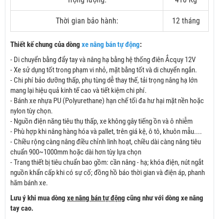
Thời gian bảo hành:
12 tháng
Thiết kế chung của dòng
xe nâng bán tự động
:
- Di chuyển bằng đẩy tay và nâng hạ bằng hệ thống điên Ắcquy 12V
- Xe sử dụng tốt trong phạm vi nhỏ, mặt bằng tốt và di chuyển ngắn.
- Chi phí bảo dưỡng thấp, phụ tùng dễ thay thế, tải trọng nâng hạ lớn
mang lại hiệu quả kinh tế cao và tiết kiệm chi phí.
- Bánh xe nhựa PU (Polyurethane) hạn chế tối đa hư hại mặt nền hoặc
nylon tùy chọn.
- Nguồn điện năng tiêu thụ thấp, xe không gây tiếng ồn và ô nhiễm
- Phù hợp khi nâng hàng hóa và pallet, trên giá kệ, ô tô, khuôn mẫu....
- Chiều rộng càng nâng điều chỉnh linh hoạt, chiều dài càng nâng tiêu
chuẩn 900~1000mm hoặc dài hơn tùy lựa chọn
- Trang thiết bị tiêu chuẩn bao gồm: cần nâng - hạ; khóa điện, nút ngắt
nguồn khẩn cấp khi có sự cố; đồng hồ báo thời gian và điện áp, phanh
hãm bánh xe.
Lưu ý khi mua dòng
xe nâng bán tự động
cũng như với dòng xe nâng
tay cao.