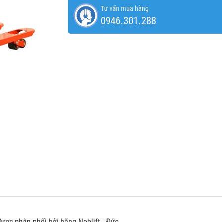
Tư vấn mua hàng
0946.301.288
được phân phối bởi hãng Noblift - Đức.