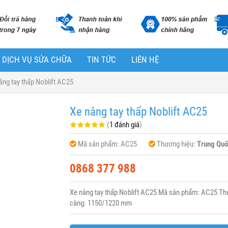
DỊCH VỤ SỬA CHỮA
TIN TỨC
LIÊN HỆ
âng tay thấp Noblift AC25
Xe nâng tay thấp Noblift AC25
(
1 đánh giá
)
Mã sản phẩm:
AC25
Thương hiệu:
Trung Quố
0868 377 988
Xe nâng tay thấp Noblift AC25 Mã sản phẩm: AC25 Thươn
càng: 1150/1220 mm