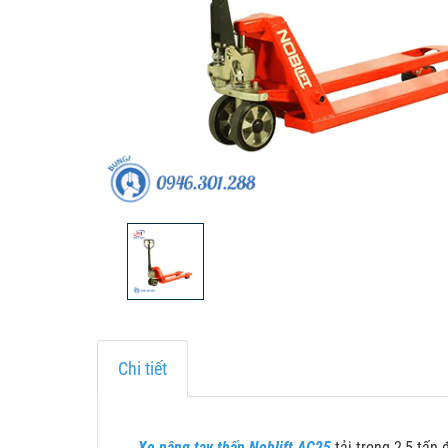
Chi tiết
Xe nâng tay thấp Noblift AC25
tải trọng 2,5 tấn 