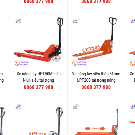
0868 377 988
0868 377 988
ệu
Xe nâng tay HPT50M hiệu
Xe nâng tay siêu thấp 51mm
Xe
âng
Niuli siêu tải trọng
LPT20S tải trọng nâng
2000kg
0868 377 988
0868 377 988