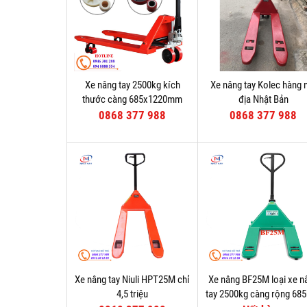
Xe nâng tay 2500kg kích
Xe nâng tay Kolec hàng 
thước càng 685x1220mm
địa Nhật Bản
0868 377 988
0868 377 988
Xe nâng tay Niuli HPT25M chỉ
Xe nâng BF25M loại xe n
4,5 triệu
tay 2500kg càng rộng 6