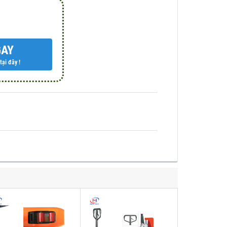
GAY
ại đây !