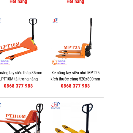
CYPA25S
540mm
Hết hàng
Hết hàng
 nâng tay siêu thấp 35mm
Xe nâng tay siêu nhỏ MPT25
LPT10M tải trọng nâng
kích thước càng 520x800mm
1000kg
0868 377 988
0868 377 988