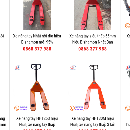
nội
Xe nâng tay Nhật nội địa hiệu
Xe nâng tay siêu thấp 65mm
Xe
Bishamon mới 95%
hiệu Bishamon Nhật Bản
0868 377 988
0868 377 988
âng
Xe nâng tay HPT25S hiệu
Xe nâng tay HPT30M hiệu
85mm
Niuli, xe nâng tay thấp
Niuli, xe nâng tay thấp 3 tấn
Thư