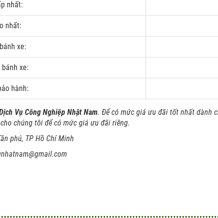
p nhất:
o nhất:
 bánh xe:
 bánh xe:
bảo hành:
Dịch Vụ Công Nghiệp Nhật Nam
. Để có mức giá ưu đãi tốt nhất dành
l cho chúng tôi để có mức giá ưu đãi riêng.
Tân phú, TP Hồ Chí Minh
ngnhatnam@gmail.com