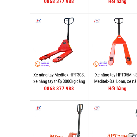
0868 377 988
Hết hàng
Xe nâng tay Meditek HPT30S,
Xe nâng tay HPT35M hi
xe nâng tay thấp 3000kg càng
Meditek-Đài Loan, xe n
hẹp
tay thấp 3500kg
0868 377 988
Hết hàng