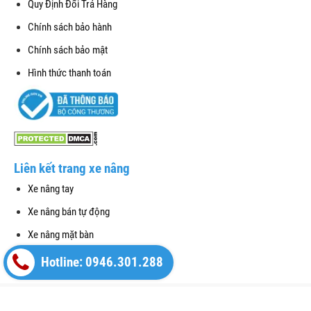
Quy Định Đổi Trả Hàng
Chính sách bảo hành
Chính sách bảo mật
Hình thức thanh toán
Liên kết trang xe nâng
Xe nâng tay
Xe nâng bán tự động
Xe nâng mặt bàn
Sửa xe nâng tay tận nơi
Hotline: 0946.301.288
Copyright© 2021
Designed By
GianHangVN