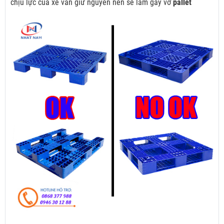
chịu lực của xe vẫn giữ nguyên nên sẽ làm gãy vỡ
pallet