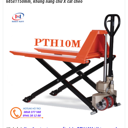
685x1150mm, khung nâng chữ X cắt chéo