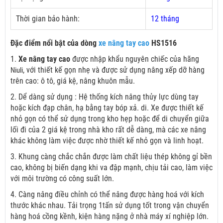
Thời gian bảo hành:
12 tháng
Đặc điểm nổi bật của dòng
xe nâng tay cao
HS1516
1.
Xe nâng tay cao
được nhập khẩu nguyên chiếc của hãng
, với thiết kế gọn nhẹ và được sử dụng nâng xếp dỡ hàng
Niuli
trên cao: ô tô, giá kệ, nâng khuôn mẫu.
2. Dể dàng sử dụng : Hệ thống kích nâng thủy lực dùng tay
hoặc kích đạp chân, hạ bằng tay bóp xả. di. Xe được thiết kế
nhỏ gọn có thể sử dụng trong kho hẹp hoặc để di chuyển giữa
lối đi của 2 giá kệ trong nhà kho rất dễ dàng, mà các xe nâng
khác không làm việc được nhờ thiết kế nhỏ gọn và linh hoạt.
3. Khung càng chắc chắn được làm chất liệu thép không gỉ bền
cao, không bị biến dạng khi va đập mạnh, chịu tải cao, làm việc
với môi trường có công suất lớn.
4. Càng nâng điều chỉnh có thể nâng được hàng hoá với kích
thước khác nhau. Tải trọng 1tấn sử dụng tốt trong vận chuyển
hàng hoá cồng kềnh, kiện hàng nặng ở nhà máy xí nghiệp lớn.